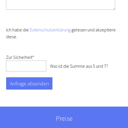
Ich habe die
Datenschutzerklärung
gelesen und akzeptiere
diese.
Pflichtfeld
Zur Sicherheit
*
Was ist die Summe aus 5 und 7?
Preise