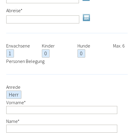
Pflichtfeld
Abreise
*
Erwachsene
Kinder
Hunde
Max. 6
Personen Belegung
Anrede
Pflichtfeld
Vorname
*
Pflichtfeld
Name
*