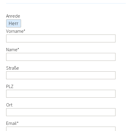
Anrede
Pflichtfeld
Vorname
*
Pflichtfeld
Name
*
Straße
PLZ
Ort
Pflichtfeld
Email
*